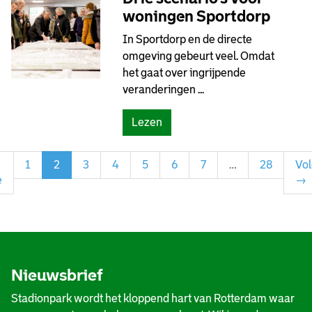
woningen Sportdorp
In Sportdorp en de directe
omgeving gebeurt veel. Omdat
het gaat over ingrijpende
veranderingen ...
Lezen
1
2
3
4
5
6
7
…
28
Vo
e
→
Nieuwsbrief
Stadionpark wordt het kloppend hart van Rotterdam waar