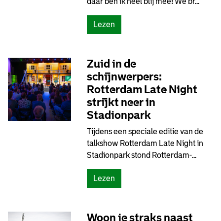
daar ben ik héél blij mee! We br...
Lezen
Zuid in de
schijnwerpers:
Rotterdam Late Night
strijkt neer in
Stadionpark
Tijdens een speciale editie van de
talkshow Rotterdam Late Night in
Stadionpark stond Rotterdam-...
Lezen
Woon je straks naast