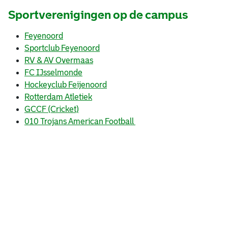
Sportverenigingen op de campus
F
eyenoord
Sp
ortclub Feyenoord
RV & AV Ov
ermaas
FC IJs
selmonde
Ho
ckeyclub Feijenoord
Ro
tterdam Atletiek
GCCF (Cricket)
010 Trojans American Football