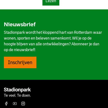
(
Lezen
s
g
‘
v
s
O
o
p
n
o
l
Nieuwsbrief
t
r
a
z
M
n
Stadionpark wordt het kloppend hart van Rotterdam waar
e
i
W
wonen, sporten en beleven samenkomt. Wil je op de
t
t
a
hoogte blijven van alle ontwikkelingen? Abonneer je dan
t
c
t
op de nieuwsbrief!
e
h
e
n
e
r
Inschrijven
d
l
k
b
S
a
l
a
n
i
m
t
j
-
)
m
S
e
i
Facebook
Youtube
Instagram
t
n