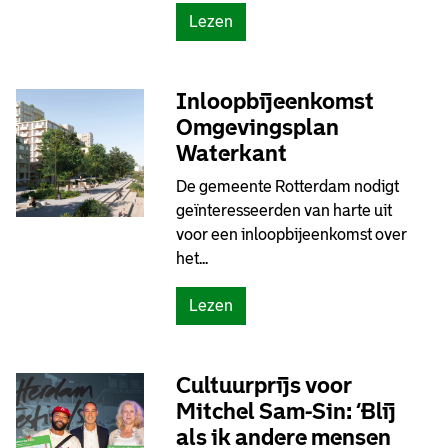
(
Lezen
K
i
j
Inloopbijeenkomst
k
Omgevingsplan
n
Waterkant
a
De gemeente Rotterdam nodigt
a
geïnteresseerden van harte uit
r
voor een inloopbijeenkomst over
w
het...
a
t
(
Lezen
e
I
r
n
a
l
l
Cultuurprijs voor
o
i
Mitchel Sam-Sin: ‘Blij
o
s
als ik andere mensen