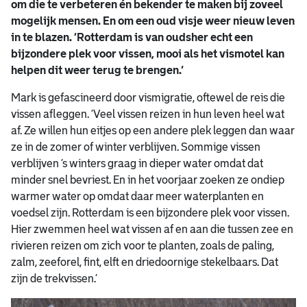
om die te verbeteren én bekender te maken bij zoveel
mogelijk mensen. En om een oud visje weer nieuw leven
in te blazen. ‘Rotterdam is van oudsher echt een
bijzondere plek voor vissen, mooi als het vismotel kan
helpen dit weer terug te brengen.’
Mark is gefascineerd door vismigratie, oftewel de reis die
vissen afleggen. ‘Veel vissen reizen in hun leven heel wat
af. Ze willen hun eitjes op een andere plek leggen dan waar
ze in de zomer of winter verblijven. Sommige vissen
verblijven ’s winters graag in dieper water omdat dat
minder snel bevriest. En in het voorjaar zoeken ze ondiep
warmer water op omdat daar meer waterplanten en
voedsel zijn. Rotterdam is een bijzondere plek voor vissen.
Hier zwemmen heel wat vissen af en aan die tussen zee en
rivieren reizen om zich voor te planten, zoals de paling,
zalm, zeeforel, fint, elft en driedoornige stekelbaars. Dat
zijn de trekvissen.’