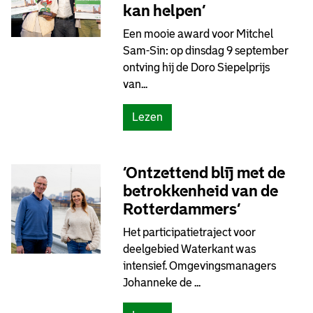
p
)
kan helpen’
b
Een mooie award voor Mitchel
i
Sam-Sin: op dinsdag 9 september
j
ontving hij de Doro Siepelprijs
e
van...
e
n
(
Lezen
k
C
o
u
m
l
s
‘Ontzettend blij met de
t
t
betrokkenheid van de
u
O
Rotterdammers’
u
m
Het participatietraject voor
r
g
deelgebied Waterkant was
p
e
intensief. Omgevingsmanagers
r
v
Johanneke de ...
i
i
j
n