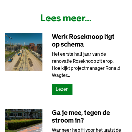
Lees meer...
Werk Roseknoop ligt
op schema
Het eerste half jaar van de
renovatie Roseknoop zit erop.
Hoe kijkt projectmanager Ronald
Wagter...
(
Lezen
W
e
r
Ga je mee, tegen de
k
stroom in?
R
Wanneer heb jij voor het laatst de
o