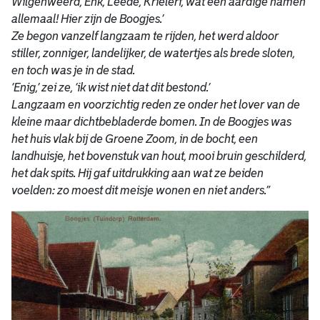
Wilgenweerd, Enk, Leede, Krielerf, wat een aardige namen
allemaal! Hier zijn de Boogjes.’
Ze begon vanzelf langzaam te rijden, het werd aldoor
stiller, zonniger, landelijker, de watertjes als brede sloten,
en toch was je in de stad.
‘Enig,’ zei ze, ‘ik wist niet dat dit bestond.’
Langzaam en voorzichtig reden ze onder het lover van de
kleine maar dichtbebladerde bomen. In de Boogjes was
het huis vlak bij de Groene Zoom, in de bocht, een
landhuisje, het bovenstuk van hout, mooi bruin geschilderd,
het dak spits. Hij gaf uitdrukking aan wat ze beiden
voelden: zo moest dit meisje wonen en niet anders.”