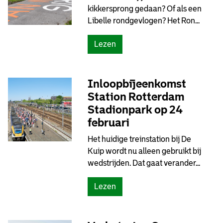
kikkersprong gedaan? Of als een
s
Libelle rondgevlogen? Het Ron...
e
k
(
Lezen
n
G
o
a
o
j
Inloopbijeenkomst
p
e
l
Station Rotterdam
m
i
Stadionpark op 24
e
g
februari
e
t
Het huidige treinstation bij De
,
o
Kuip wordt nu alleen gebruikt bij
t
p
wedstrijden. Dat gaat verander...
e
s
g
c
(
Lezen
e
h
I
n
e
n
d
m
l
e