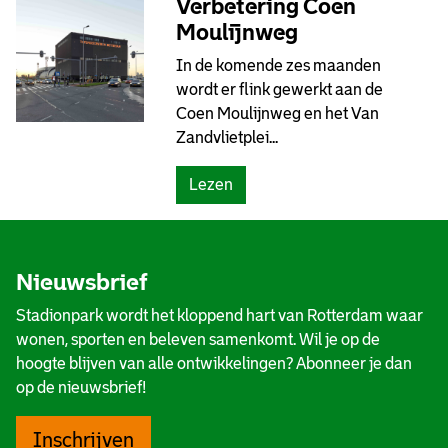
Verbetering Coen
a
o
s
Moulijnweg
)
o
t
In de komende zes maanden
p
r
wordt er flink gewerkt aan de
b
o
Coen Moulijnweg en het Van
i
o
Zandvlietplei...
j
m
e
i
(
Lezen
e
n
V
n
?
e
k
)
r
o
Nieuwsbrief
b
m
e
s
Stadionpark wordt het kloppend hart van Rotterdam waar
t
t
wonen, sporten en beleven samenkomt. Wil je op de
e
S
hoogte blijven van alle ontwikkelingen? Abonneer je dan
r
t
op de nieuwsbrief!
i
a
n
t
Inschrijven
g