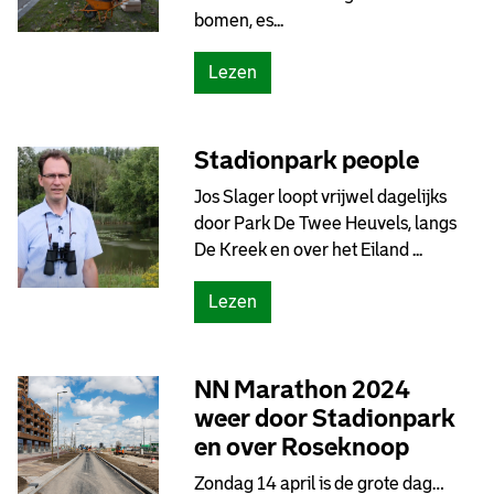
s
bomen, es...
p
r
(
Lezen
e
B
e
o
k
m
Stadionpark people
u
e
r
Jos Slager loopt vrijwel dagelijks
n
e
door Park De Twee Heuvels, langs
d
n
De Kreek en over het Eiland ...
e
)
L
(
Lezen
a
S
a
t
n
a
NN Marathon 2024
o
d
weer door Stadionpark
p
i
Z
en over Roseknoop
o
u
Zondag 14 april is de grote dag…
n