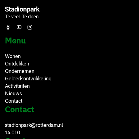
w
e
e
Facebook
Youtube
Instagram
r
d
Menu
o
o
Wonen
r
Ontdekken
S
Ondernemen
t
Gebiedsontwikkeling
a
Activiteiten
d
Nieuws
i
Contact
o
Contact
n
p
stadionpark@rotterdam.nl
a
14 010
r