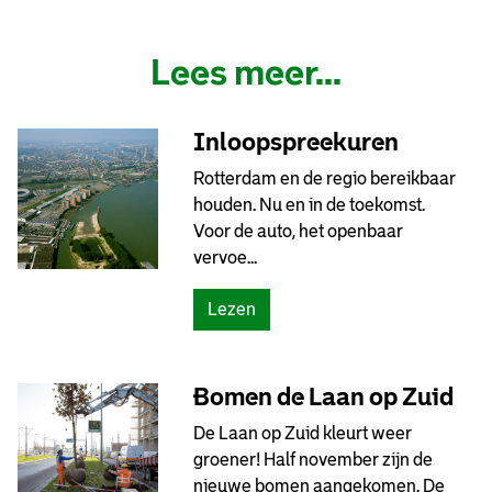
Lees meer...
Inloopspreekuren
Rotterdam en de regio bereikbaar
houden. Nu en in de toekomst.
Voor de auto, het openbaar
vervoe...
(
Lezen
I
n
l
Bomen de Laan op Zuid
o
De Laan op Zuid kleurt weer
o
groener! Half november zijn de
p
nieuwe bomen aangekomen. De