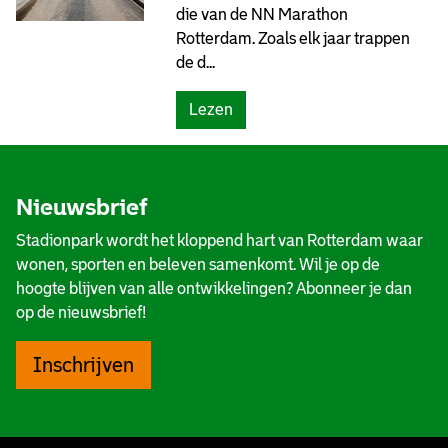
i
die van de NN Marathon
p
d
Rotterdam. Zoals elk jaar trappen
a
)
de d...
r
k
(
Lezen
p
N
e
N
o
M
p
Nieuwsbrief
a
l
r
e
Stadionpark wordt het kloppend hart van Rotterdam waar
a
)
wonen, sporten en beleven samenkomt. Wil je op de
t
hoogte blijven van alle ontwikkelingen? Abonneer je dan
h
op de nieuwsbrief!
o
n
Inschrijven
2
0
2
4