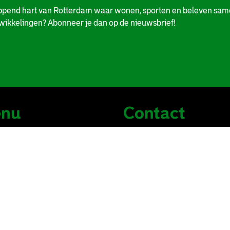
ppend hart van Rotterdam waar wonen, sporten en beleven same
twikkelingen? Abonneer je dan op de nieuwsbrief!
nu
Contact
n
stadionpark@rotterdam.nl
kken
14 010
rnemen
dsontwikkeling
teiten
s
ct