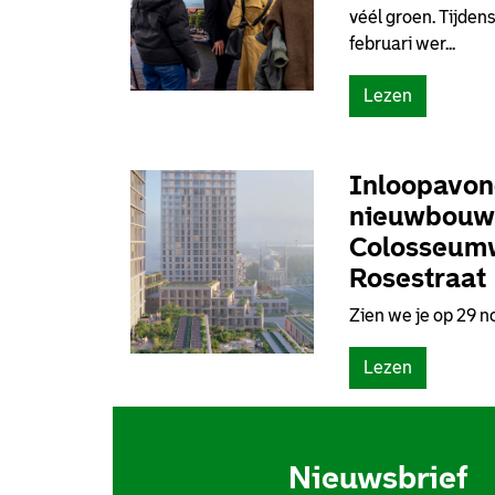
véél groen. Tijden
februari wer...
(
Lezen
E
e
n
Inloopavo
s
nieuwbouw
t
Colosseum
a
Rosestraat
t
i
Zien we je op 29 
o
n
(
Lezen
d
I
a
n
t
l
Z
Nieuwsbrief
o
u