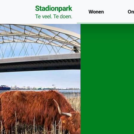
Wonen
On