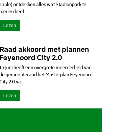
Table) ontdekken alles wat Stadionpark te
bieden heef...
(
Lezen
S
T
A
Raad akkoord met plannen
T
Feyenoord City 2.0
T
In juni heeft een overgrote meerderheid van
o
de gemeenteraad het Masterplan Feyenoord
n
City 2.0 va...
t
d
(
Lezen
e
R
k
a
t
a
…
d
h
a
e