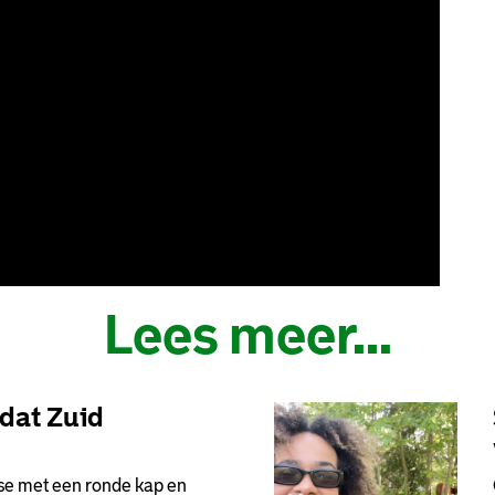
Lees meer...
 dat Zuid
se met een ronde kap en