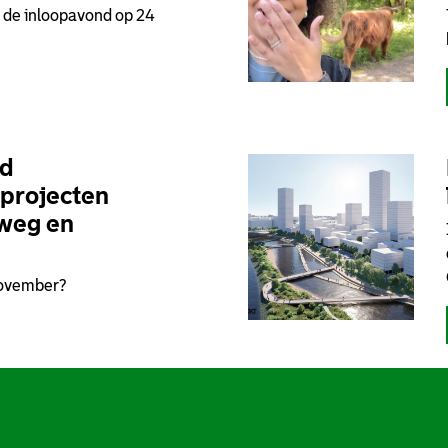
s de inloopavond op 24
nd
projecten
weg en
november?