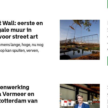
 Wall: eerste en
gale muur in
oor street art
immens lange, hoge, nu nog
op kan spuiten, verven,
enwerking
a Vermeer en
otterdam van