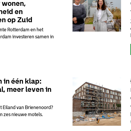
r wonen,
heid en
en op Zuid
ente Rotterdam en het
erdam investeren samen in
 in één klap:
l, meer leven in
t Eiland van Brienenoord?
n zes nieuwe motels.