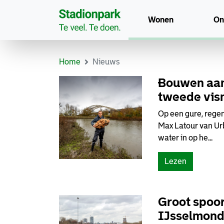
Wonen
On
Home
Nieuws
Bouwen aan 
tweede vis
Op een gure, rege
Max Latour van Ur
water in op he...
Lezen
Groot spoo
IJsselmond