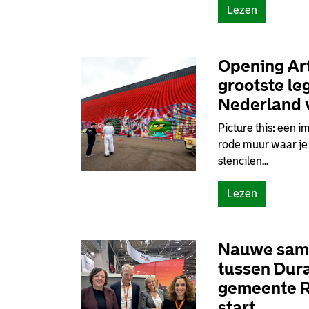
Lezen
Opening Art
grootste le
Nederland v
Picture this: een 
rode muur waar je 
stencilen...
Lezen
Nauwe sam
tussen Dur
gemeente R
start