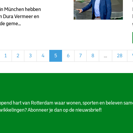
in München hebben
an Dura Vermeer en
de geme...
1
2
3
4
5
6
7
8
…
28
ppend hart van Rotterdam waar wonen, sporten en beleven same
twikkelingen? Abonneer je dan op de nieuwsbrief!