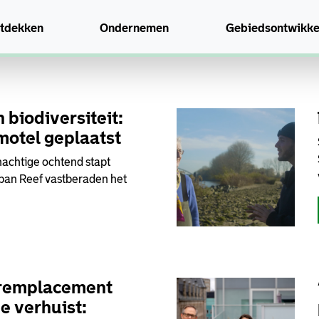
tdekken
Ondernemen
Gebiedsontwikke
Nieuws
biodiversiteit:
motel geplaatst
nachtige ochtend stapt
ban Reef vastberaden het
remplacement
e verhuist: