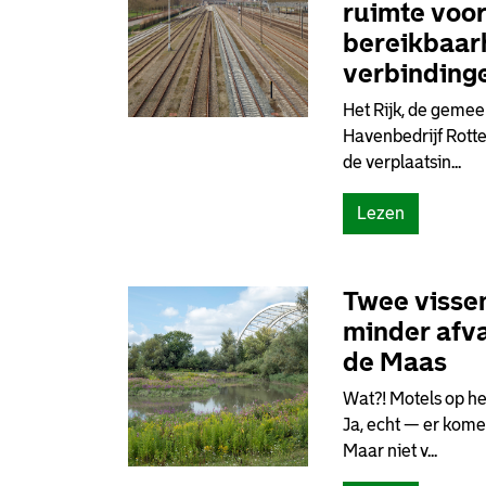
ruimte voo
bereikbaar
verbinding
Het Rijk, de geme
Havenbedrijf Rott
de verplaatsin...
Lezen
Twee vissen
minder afva
de Maas
Wat?! Motels op he
Ja, echt — er kome
Maar niet v...