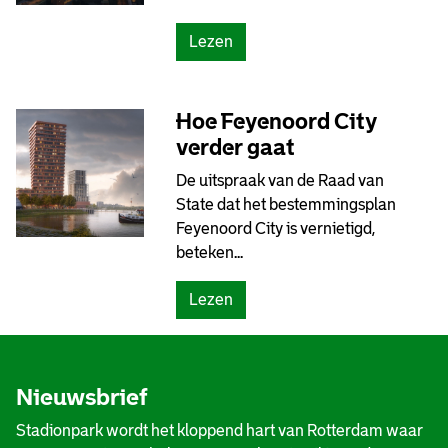
v
o
o
r
(
Lezen
o
t
G
r
d
e
E
o
e
Hoe Feyenoord City
i
r
n
verder gaat
l
p
n
a
:
De uitspraak van de Raad van
i
n
g
State dat het bestemmingsplan
e
d
r
Feyenoord City is vernietigd,
u
v
o
beteken...
w
a
t
s
n
e
(
Lezen
t
B
o
H
a
r
p
o
d
i
k
e
i
e
o
Nieuwsbrief
F
o
n
m
e
n
Stadionpark wordt het kloppend hart van Rotterdam waar
e
s
y