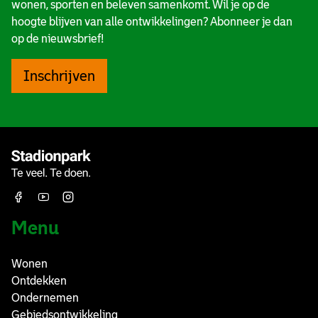
)
wonen, sporten en beleven samenkomt. Wil je op de
n
t
e
hoogte blijven van alle ontwikkelingen? Abonneer je dan
o
,
n
op de nieuwsbrief!
o
v
o
r
e
o
Inschrijven
d
e
r
)
l
d
v
C
r
i
a
t
g
y
e
v
Facebook
Youtube
Instagram
n
e
)
r
Menu
d
e
Wonen
r
Ontdekken
g
Ondernemen
a
Gebiedsontwikkeling