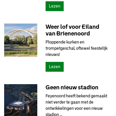
(
Lezen
I
n
f
Weer lof voor Eiland
o
van Brienenoord
r
Ploppende kurken en
m
trompetgeschal, oftewel feestelijk
a
nieuws!
t
i
(
Lezen
e
W
a
e
v
e
Geen nieuw stadion
o
r
n
Feyenoord heeft bekend gemaakt
l
d
niet verder te gaan met de
o
S
ontwikkelingen voor een nieuw
f
p
stadion ...