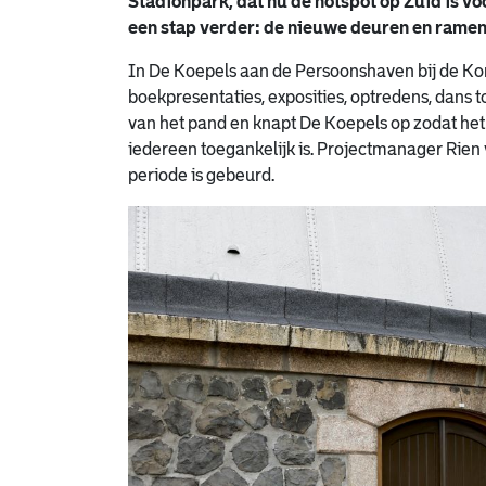
Stadionpark, dat nu de hotspot op Zuid is vo
een stap verder: de nieuwe deuren en ramen 
In De Koepels aan de Persoonshaven bij de Kort
boekpresentaties, exposities, optredens, dans
van het pand en knapt De Koepels op zodat het
iedereen toegankelijk is. Projectmanager Rien v
periode is
gebeurd
.