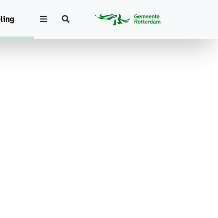
Zoeken
ling
e
Extra
options
n