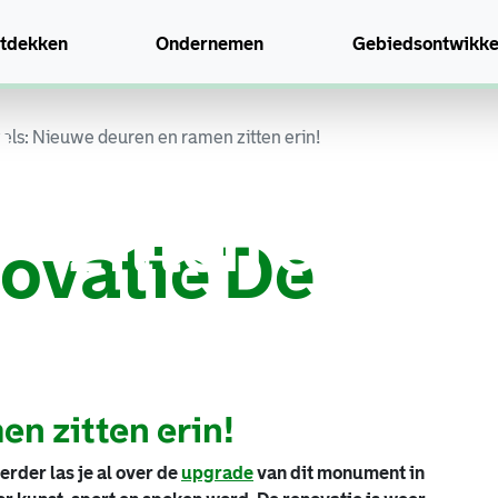
tdekken
Ondernemen
Gebiedsontwikke
Koepels: Nieuw
deuren en rame
ls: Nieuwe deuren en ramen zitten erin!
zitten erin!
ovatie De
n zitten erin!
erder las je al over de
upgrade
van dit monument in